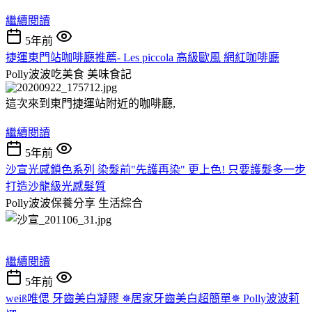
繼續閱讀
5年前
捷運東門站咖啡廳推薦- Les piccola 高級歐風 網紅咖啡廳
Polly波波吃美食
美味食記
這次來到東門捷運站附近的咖啡廳,
繼續閱讀
5年前
沙宣光感鎖色系列 染髮前"先護再染" 更上色! 只要護髮多一步
打造沙龍級光感髮質
Polly波波保養分享
生活綜合
繼續閱讀
5年前
weiß唯偲 牙齒美白凝膠 ✵居家牙齒美白超簡單✵ Polly波波莉