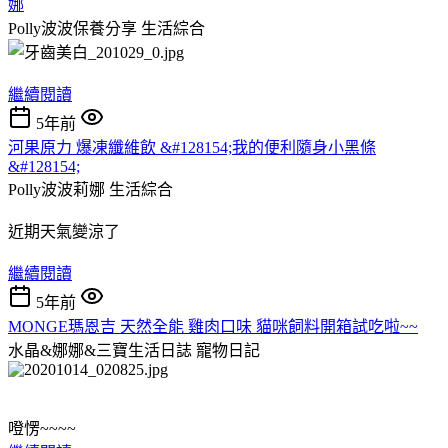
娜
Polly波波保養分享
生活綜合
繼續閱讀
5年前
河果原力 爆凍纖維飲 &#128154;我的便利隨身小黑條
&#128154;
Polly波波莉娜
生活綜合
近期天氣變涼了
繼續閱讀
5年前
MONGE瑪恩吉 天然全能 雞肉口味 貓咪飼料開箱試吃啦~~
水晶&娜娜&三寶生活日誌
寵物日記
噔愣~~~~