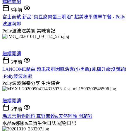
繼續閱讀
5年前
富士商號 新品"臭豆腐肉蛋三明治" 超美味平價早午餐 - Polly
波波莉娜
Polly波波吃美食
美味食記
繼續閱讀
5年前
LANCOME蘭蔻 超未來肌因賦活露(小黑瓶) 肌膚升級沒問題!
-Polly波波莉娜
Polly波波保養分享
生活綜合
繼續閱讀
5年前
瑪恩吉狗狗飼料 真野無穀&天然呵護 開箱啦
水晶&娜娜&三寶生活日誌
寵物日記