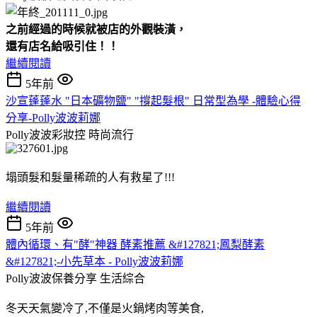
之前經過的時候就被店的外觀裝潢，
還有店名給吸引住！！
繼續閱讀
5年前
沙宣蓬蓬水 "日本礦物鹽" "撐起髮根" 日常型為學 -體驗心得
分享-Polly波波莉娜
Polly波波彩妝控
時尚流行
塌頭髮和髮量稀疏的人有救星了!!!
繼續閱讀
5年前
體內循環、有"酵"神器 酵素推薦 &#127821;鳳梨酵素
&#127821;-小先草本 - Polly波波莉娜
Polly波波保養分享
生活綜合
冬天天氣變冷了,不僅是火鍋烤肉等美食,