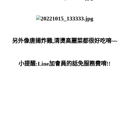
另外像唐揚炸雞,清燙高麗菜都很好吃唷~~
小提醒:Line加會員的話免服務費唷!!