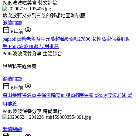
Polly波波吃美食
藝文評論
這次波莉又來到三芝的夢想地圖咖啡廳
繼續閱讀
6年前
papaoligo糖老爹益生元蔓越莓粉&#127800;女性私密保養好助
手-Polly波波莉娜 試用推薦
Polly波波保養分享
生活綜合
說到私密處保養
繼續閱讀
6年前
森田藥粧特濃黃金保濕晚安面膜⏳縮時保養 xPolly波波莉娜 愛
用推薦
Polly波波保養分享
時尚流行
繼續閱讀