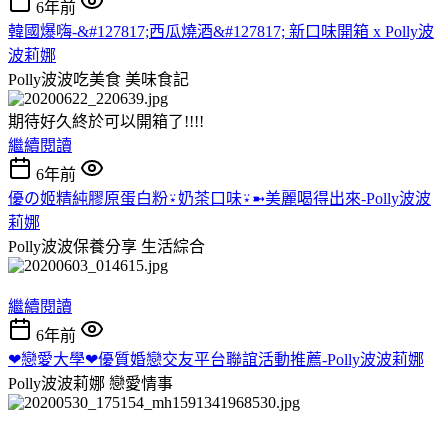
6年前
韓國爆嗨-&#127817;西瓜燒酒&#127817; 新口味開箱 x Polly波
波莉娜
Polly波波吃美食
美味食記
期待好久終於可以開箱了!!!!
繼續閱讀
6年前
優の姬精純膠原蛋白粉⍣奶茶口味⍣➼美麗喝得出來-Polly波波
莉娜
Polly波波保養分享
生活綜合
繼續閱讀
6年前
❤戀愛大學❤優質婚戀交友平台聯誼活動推薦-Polly波波莉娜
Polly波波莉娜
戀愛情事