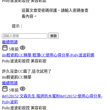
Polly波波彩妝控
美容彩妝
這篇文章受密碼保護，請輸入密碼後查
看內容。
提示：
解鎖
繼續閱讀
5年前
ilis輕瓷肌CC精華 輕薄CC使用心得分享-Polly波波莉娜
Polly波波彩妝控
美容彩妝
許久沒塗CC霜了,這次試用了
ilis輕瓷肌CC精華
繼續閱讀
5年前
&#128152;文森先生 服誇防水蜜粉&#128152;使用心得分享-
Polly波莉
Polly波波彩妝控
美容彩妝