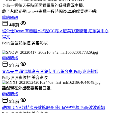
身為一個每天長時間面對電腦的遊戲實況主播,
戴了永暘光學Lens++彩拋一段時間後,真的感覺很不錯!
繼續閱讀
4年前
瑅朵仕Detox 有機超水抗壓CC霜 ✔歐美彩妝開箱 底妝試用心
得文
Polly波波彩妝控
美容彩妝
繼續閱讀
5年前
文森先生 超雷粉底液 開箱使用心得分享-Polly波波莉娜
Polly波波彩妝控
美容彩妝
雖然現在外出都要戴著口罩,
繼續閱讀
5年前
韓國LUNA超持久長效遮瑕膏 使用心得推薦-Polly波波莉娜