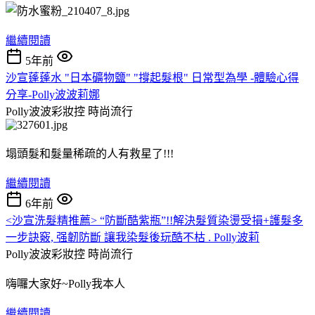
繼續閱讀
5年前
沙宣蓬蓬水 "日本礦物鹽" "撐起髮根" 日常型為學 -體驗心得
分享-Polly波波莉娜
Polly波波彩妝控
時尚流行
塌頭髮和髮量稀疏的人有救星了!!!
繼續閱讀
6年前
<沙宣洗髮精推薦> “防斷酷紫瓶”!!解決髮質染燙受損+護髮多
一步訣竅, 强韌防斷 讓我染髮後玩酷不枯 . Polly波莉
Polly波波彩妝控
時尚流行
嗨囉大家好~Polly我本人
繼續閱讀