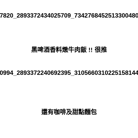
黑啤酒香料燉牛肉飯 !! 很推
還有咖啡及甜點麵包