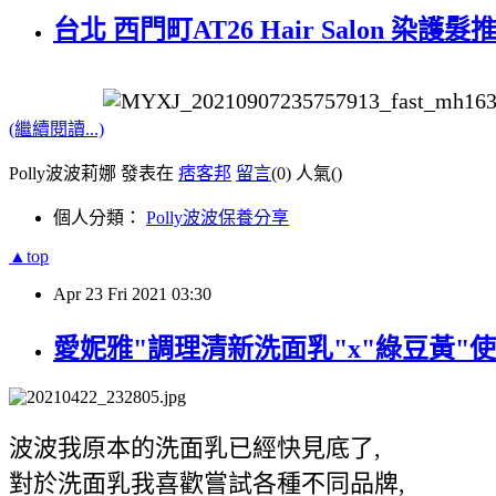
台北 西門町AT26 Hair Salon 染
(繼續閱讀...)
Polly波波莉娜 發表在
痞客邦
留言
(0)
人氣(
)
個人分類：
Polly波波保養分享
▲top
Apr
23
Fri
2021
03:30
愛妮雅"調理清新洗面乳"x"綠豆黃"使用
波波我原本的洗面乳已經快見底了,
對於洗面乳我喜歡嘗試各種不同品牌,