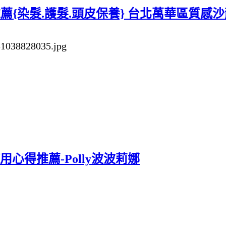
護髮推薦{染髮.護髮.頭皮保養} 台北萬華區質感沙龍
心得推薦-Polly波波莉娜