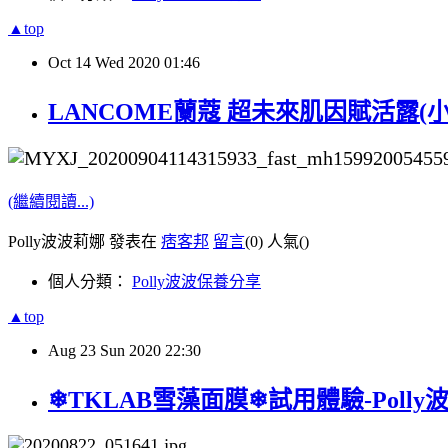
▲top
Oct
14
Wed
2020
01:46
LANCOME蘭蔻 超未來肌因賦活露(小黑
(繼續閱讀...)
Polly波波莉娜 發表在
痞客邦
留言
(0)
人氣(
)
個人分類：
Polly波波保養分享
▲top
Aug
23
Sun
2020
22:30
❄TKLAB雪藻面膜❄試用體驗-Polly