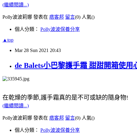
(繼續閱讀...)
Polly波波莉娜 發表在
痞客邦
留言
(0)
人氣(
)
個人分類：
Polly波波保養分享
▲top
Mar
28
Sun
2021
20:43
de Balets小巴黎護手霜 甜甜開箱使用心
在乾燥的季節,護手霜真的是不可或缺的隨身物!
(繼續閱讀...)
Polly波波莉娜 發表在
痞客邦
留言
(0)
人氣(
)
個人分類：
Polly波波保養分享