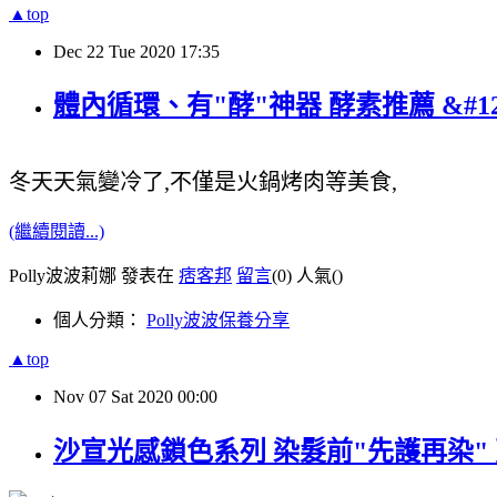
▲top
Dec
22
Tue
2020
17:35
體內循環、有"酵"神器 酵素推薦 &#1278
冬天天氣變冷了,不僅是火鍋烤肉等美食,
(繼續閱讀...)
Polly波波莉娜 發表在
痞客邦
留言
(0)
人氣(
)
個人分類：
Polly波波保養分享
▲top
Nov
07
Sat
2020
00:00
沙宣光感鎖色系列 染髮前"先護再染"