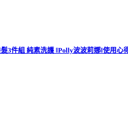
3件組 純素洗護 ‖Polly波波莉娜‖使用心