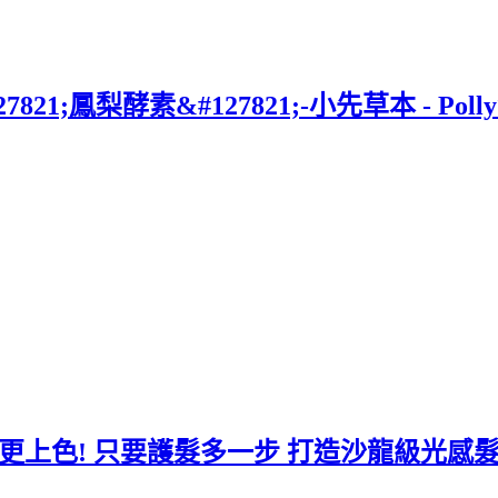
21;鳳梨酵素&#127821;-小先草本 - Pol
 更上色! 只要護髮多一步 打造沙龍級光感