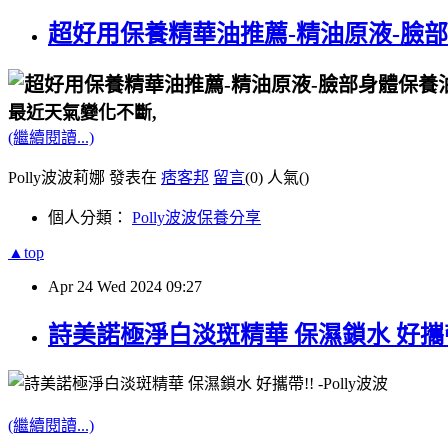
超好用保養精華油推薦-精油原液-臉部身
最近天氣變化不斷,
(繼續閱讀...)
Polly波波莉娜 發表在
痞客邦
留言
(0)
人氣(
)
個人分類：
Polly波波保養分享
▲top
Apr
24
Wed
2024
09:27
詩美諾極淨白淡斑精華 保濕鎖水 好攜帶!!
(繼續閱讀...)