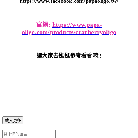
https://www.facebook.com/papaoligo.tw/
官網: 
https://www.papa-
oligo.com/products/cranberryoligo
讓大家去逛逛參考看看唷!!
載入更多