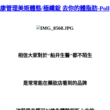
康管理美姬體態/極纖錠 去你的體脂肪-Pol
相信大家對於"船井生醫"都不陌生
是常常能在藥妝店看到的品牌