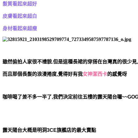
髮質看起來
超好
皮膚看起來
超白
身材看起來
超瘦
雖然偷拍人家很不禮貌.但是這種長裙的穿搭在台灣真的很少見
而且那個長髮的浪漫捲度,覺得好有我
女神潔西卡
的感覺呀
咖啡喝了差不多一半了,我們決定前往五樓的露天陽台囉~~GOG
露天陽台大概是明洞3CE旗艦店的最大賣點