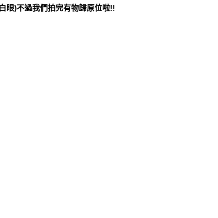
白眼
)不過我們拍完有物歸原位啦!!