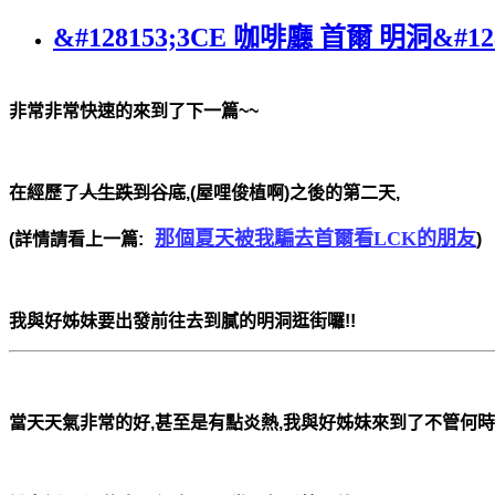
&#128153;3CE 咖啡廳 首爾 明洞&#128
非常非常快速的來到了下一篇~~
在經歷了
人生跌到谷底
,(屋哩俊植啊
)之後的第二天,
那個夏天被我騙去首爾看LCK的朋友
(詳情請看上一篇:
)
我與好姊妹要出發前往去到膩的明洞逛街囉!!
當天天氣非常的好,甚至是有點炎熱,我與好姊妹來到了不管何