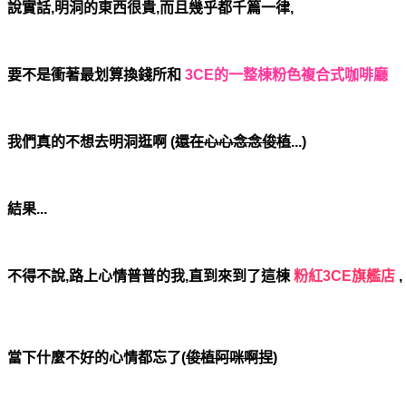
說實話,明洞的東西很貴,而且幾乎都千篇一律,
要不是衝著最划算換錢所和
3CE的一整棟粉色複合式咖啡廳
我們真的不想去明洞逛啊
(
還在心心念念俊植
...
)
結果...
不得不說,路上心情普普的我,直到來到了這棟
粉紅3CE旗艦店
,
當下什麼不好的心情都忘了(
俊植阿咪啊捏
)