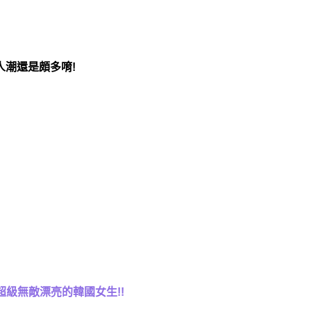
人潮還是頗多唷!
超級無敵漂亮的韓國女生!!